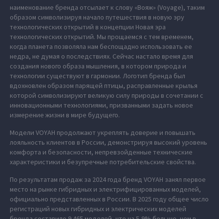
наименование бренда отсылает к слову «Вояж» (Voyage), таким
образом символизируя начало путешествия в новую эру
технологических открытий в концепции Новая эра
технологических открытий. Мы прощаемся с тем временем,
когда планета позволяла нам беспощадно использовать ее
недра, не думая о последствиях. Сейчас настало время для
создания нового образа мышления, в котором природа и
технологии существуют в гармонии. Логотип бренда был
вдохновлен образом парящей птицы, расправленные крылья
которой символизируют великую силу природы в сочетании с
инновационными технологиями, призванными задать новое
измерение жизни в мире будущего.
Модели VOYAH продолжают укреплять доверие и повышать
лояльность клиентов в России, демонстрируя высокий уровень
комфорта и безопасности, непревзойденные технические
характеристики и безупречные потребительские свойства.
По результатам продаж за 2024 года бренд VOYAH занял первое
место на рынке гибридных и электрифицированных моделей,
официально представленных в России. В 2025 году общее число
регистраций новых гибридных и электрических моделей
бренда составило 9 465 моделей, что на 5,9% больше, чем в