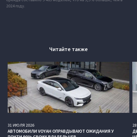
2024 году.
Читайте также
31
ИЮЛЯ
2026
28
АВТОМОБИЛИ VOYAH ОПРАВДЫВАЮТ ОЖИДАНИЯ У
Д
ПОЧТИ 90% СВОИХ ВЛАДЕЛЬЦЕВ
Ц