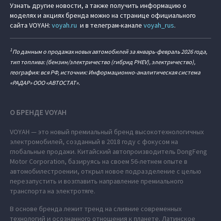
Узнать другие новости, а также получить информацию о
моделях и акциях бренда можно на странице официального
сайта VOYAH:
voyah.ru
и в телеграм-канале
voyah_rus
.
1
По данным о продажах новых автомобилей за январь-февраль 2026 года,
тип топлива: (бензин/электричество (гибрид PHEV), электричество),
география: вся РФ, источник: Информационно-аналитическая система
«РАДАР» ООО «АВТОСТАТ».
О БРЕНДЕ VOYAH
VOYAH — это новый премиальный бренд высокотехнологичных
электромобилей, созданный в 2018 году с фокусом на
глобальные продажи. Китайский автопроизводитель DongFeng
Motor Corporation, базируясь на своем 56-летнем опыте в
автомобилестроении, открыл новое подразделение с целью
перезапустить и возглавить направление премиального
транспорта на электротяге.
В основе бренда лежит тренд на слияние современных
технологий и осознанного отношения к планете. Латинское