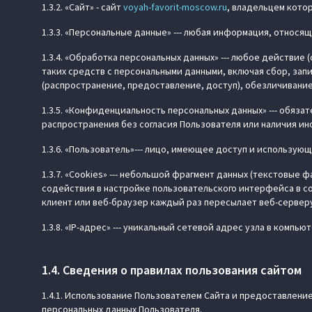
1.3.2. «Сайт» - сайт
voyah-favorit-moscow.ru
, владельцем кото
1.3.3. «Персональные данные» --- любая информация, относ
1.3.4. «Обработка персональных данных» --- любое действи
таких средств с персональными данными, включая сбор, зап
(распространение, предоставление, доступ), обезличивание
1.3.5. «Конфиденциальность персональных данных» --- обяз
распространения без согласия Пользователя или наличия ино
1.3.6. «Пользователь»--- лицо, имеющее доступ и использующ
1.3.7. «Cookies» --- небольшой фрагмент данных (текстовые
содействия в настройке пользовательского интерфейса в с
клиент или веб-браузер каждый раз пересылает веб-серверу
1.3.8. «IP-адрес» --- уникальный сетевой адрес узла в компью
1.4. Сведения о правилах пользования сайтом
1.4.1. Использование Пользователем Сайта и предоставлени
персональных данных Пользователя.