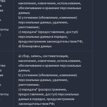
ство
накопление, извлечение, использование,
по
обезличивание и хранение персональных
чае
данных;
b) уточнение (обновление, изменение)
н
персональных данных, удаление,
уничтожение;
 почты
c) передача* (предоставление, доступ)
;
персональных данных в порядке,
предусмотренном законодательством РФ;
d) блокировка данных.
a) сбор, запись, систематизация,
накопление, извлечение, использование,
ство
обезличивание и хранение персональных
по
данных;
чае
b) уточнение (обновление, изменение)
персональных данных, удаление,
н
уничтожение;
c) передача* (распространение,
 почты
предоставление, доступ) персональных
.
данных в порядке, предусмотренном
законодательством РФ;