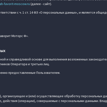
ah-favorit-moscow.ru
(далее - сайт).
етствии с ч. 1 ст. 14 ФЗ «О персональных данных», и является обще
Фаворит Моторс Ф».
ных
онной и справедливой основе для выполнения возложенных законодате
тников Оператора и третьих лиц.
твенно предоставленные Пользователем.
046), организующее и (или) осуществляющее обработку персональных 
е, действия (операции), совершаемые с персональными данными. Влад