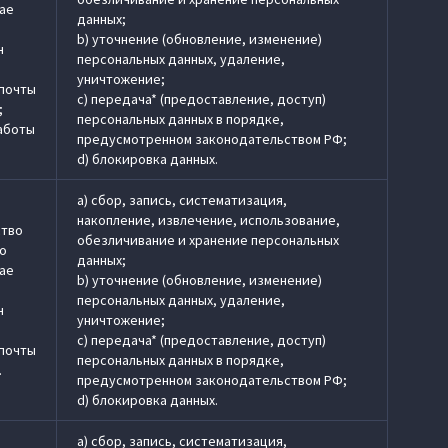
чае
данных;
b) уточнение (обновление, изменение)
н
персональных данных, удаление,
уничтожение;
 почты
c) передача* (предоставление, доступ)
;
персональных данных в порядке,
работы
предусмотренном законодательством РФ;
d) блокировка данных.
a) сбор, запись, систематизация,
накопление, извлечение, использование,
ство
обезличивание и хранение персональных
по
данных;
чае
b) уточнение (обновление, изменение)
персональных данных, удаление,
н
уничтожение;
c) передача* (предоставление, доступ)
 почты
персональных данных в порядке,
.
предусмотренном законодательством РФ;
d) блокировка данных.
a) сбор, запись, систематизация,