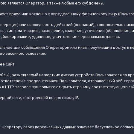
рого является Оператор, а также любые его субдомены.
ящаяся прямо или косвенно к определенному физическому лицу (Пользо
е (операция) или совокупность действий (операций), совершаемых с и
ись, систематизацию, накопление, хранение, уточнение (обновление, 
, блокирование, удаление, уничтожение персональных данных.
ательное для соблюдения Оператором или иным получившим доступ к п
го законного основания.
ее Сайт.
 файлы), размещаемый на жестких дисках устройств Пользователя во в
оответствии с предпочтениями Пользователя, отправленный веб-серве
 в HTTP-запросе при попытке открыть страницу соответствующего са
терной сети, построенной по протоколу IP.
е Оператору своих персональных данных означает безусловное согла