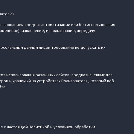
вателю).
спользованием средств автоматизации или без использования
изменение), извлечение, использование, передачу
ерсональным данным лицом требование не допускать их
ремя использования различных сайтов, предназначенных для
ром и хранимый на устройствах Пользователя, который веб-
йта.
сие с настоящей Политикой и условиями обработки