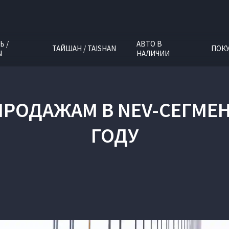
Ь /
АВТО В
ТАЙШАН / TAISHAN
ПОК
N
НАЛИЧИИ
ПРОДАЖАМ В NEV-СЕГМЕН
ГОДУ