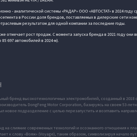
 581 минивэн МЕЧТА / DREAM.
онно - аналитической системы «РАДАР» ООО «АВТОСТАТ» в 2024 году 
сегмента в России доля брендов, поставляемых в дилерские сети ком
отраслевым результатом для одной компании за последние годы.
же отмечает рост продаж. С момента запуска бренда в 2021 году они в
о 85 697 автомобилей в 2024-м).
H
ьный бренд высокотехнологичных электромобилей, созданный в 2018 
оизводитель DongFeng Motor Corporation, базируясь на своем 53-летн
л новое подразделение с целью перезапустить и возглавить направл
нд на слияние современных технологий и осознанного отношения к пл
ает к слову «Вояж» (Voyage), таким образом, символизируя начало пу