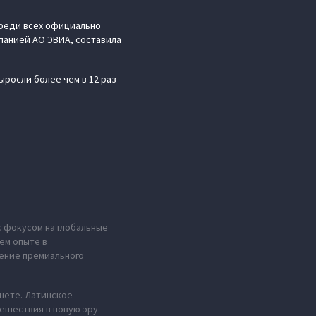
среди всех официально
панией АО ЭВИА, составила
ыросли более чем в 12 раз
с фокусом на глобальные
ем опыте в
ение премиального
анете. Латинское
тешествия в новую эру