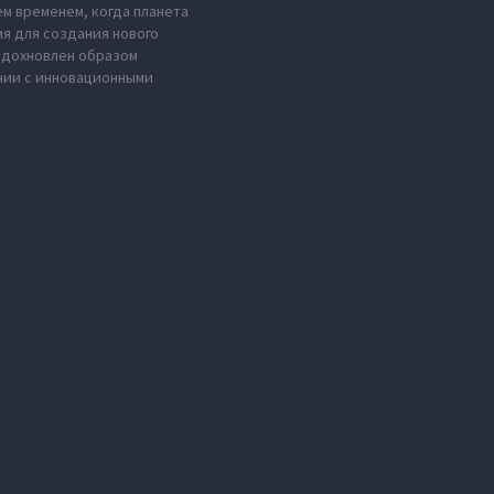
м временем, когда планета
мя для создания нового
 вдохновлен образом
нии с инновационными