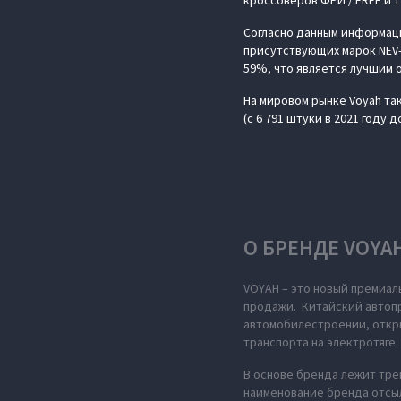
кроссоверов ФРИ / FREE и 1
Согласно данным информаци
присутствующих марок NEV-
59%, что является лучшим 
На мировом рынке Voyah так
(с 6 791 штуки в 2021 году д
О БРЕНДЕ VOYA
VOYAH – это новый премиал
продажи. Китайский автопр
автомобилестроении, откры
транспорта на электротяге.
В основе бренда лежит тре
наименование бренда отсыл