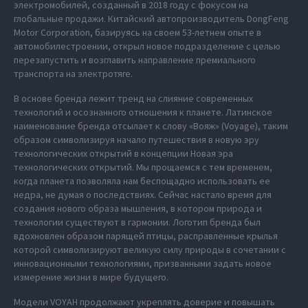
электромобилей, созданный в 2018 году с фокусом на
глобальные продажи. Китайский автопроизводитель DongFeng
Motor Corporation, базируясь на своем 53-летнем опыте в
автомобилестроении, открыл новое подразделение с целью
перезапустить и возглавить направление премиального
транспорта на электротяге.
В основе бренда лежит тренд на слияние современных
технологий и осознанного отношения к планете. Латинское
наименование бренда отсылает к слову «Вояж» (Voyage), таким
образом символизируя начало путешествия в новую эру
технологических открытий в концепции Новая эра
технологических открытий. Мы прощаемся с тем временем,
когда планета позволяла нам беспощадно использовать ее
недра, не думая о последствиях. Сейчас настало время для
создания нового образа мышления, в котором природа и
технологии существуют в гармонии. Логотип бренда был
вдохновлен образом парящей птицы, расправленные крылья
которой символизируют великую силу природы в сочетании с
инновационными технологиями, призванными задать новое
измерение жизни в мире будущего.
Модели VOYAH продолжают укреплять доверие и повышать