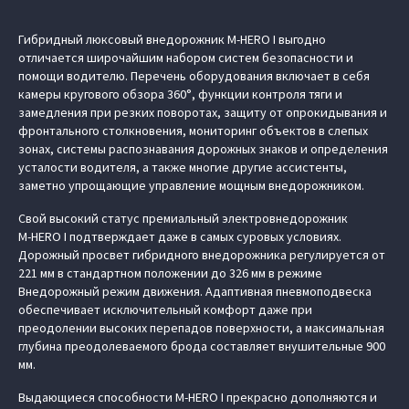
Гибридный люксовый внедорожник M‑HERO I выгодно
отличается широчайшим набором систем безопасности и
помощи водителю. Перечень оборудования включает в себя
камеры кругового обзора 360°, функции контроля тяги и
замедления при резких поворотах, защиту от опрокидывания и
фронтального столкновения, мониторинг объектов в слепых
зонах, системы распознавания дорожных знаков и определения
усталости водителя, а также многие другие ассистенты,
заметно упрощающие управление мощным внедорожником.
Свой высокий статус премиальный электровнедорожник
M‑HERO I подтверждает даже в самых суровых условиях.
Дорожный просвет гибридного внедорожника регулируется от
221 мм в стандартном положении до 326 мм в режиме
Внедорожный режим движения. Адаптивная пневмоподвеска
обеспечивает исключительный комфорт даже при
преодолении высоких перепадов поверхности, а максимальная
глубина преодолеваемого брода составляет внушительные 900
мм.
Выдающиеся способности M‑HERO I прекрасно дополняются и