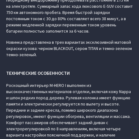
гибридному внедорожнику преодолевать расстояние в 175 км
на электротяге. Суммарный запас хода люксового E-SUV составит
750 км автономного пробега. Время быстрой зарядки
постоянным током с 30 до 80% составляет всего 38 минут, а в
режиме медленной зарядки переменным током уровень
батареи полностью заполнится за 6 часов.
Новинка представлена в трех вариантах эксклюзивной матовой
окраски кузова: черном BLACKOUT, сером TITAN и темно-зеленом
темно-зеленый.
ТЕХНИЧЕСКИЕ ОСОБЕННОСТИ
Роскошный интерьер M‑HERO I выполнен из
высококачественных материалов отделки, включая кожу Nappa
и шпон редких пород дерева. Рулевая колонка имеет функцию
памяти и электрически регулируется по вылету и высоте.
Передние и задние кресла, помимо широкого диапазона
регулировок, имеют функции обогрева, вентиляции и массажа.
Комфорт пассажиров обеспечивает задний диван с
электрорегулировкой по 8 направлениям, включая четыре
варианта настройки поясничной поддержки, и наличие