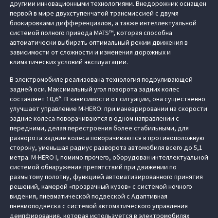
другими инновационными технологиями. Внедорожник оснащен
первой в мире двухступенчатой трансмиссией с двумя
блокировками дифференциалов, а также интеллектуальной
системой полного привода MATS™, которая способна
автоматически выбирать оптимальный режим движения в
зависимости от сложности и изменения дорожных и
климатических условий эксплуатации.
В электромобиле реализована технология подруливающей
задней оси. Максимальный угол поворота задних колес
составляет 10,6°. В зависимости от ситуации, она существенно
улучшает управление M‑HERO: при маневрировании на скорости
задние колеса поворачиваются в одном направлении с
передними, делая перестроения более стабильными, для
разворота задние колеса поворачиваются в противоположную
сторону, уменьшая радиус разворота автомобиля всего до 5,1
метра. M‑HERO I, помимо прочего, оборудован интеллектуальной
системой обнаружения препятствий при движении по
размытому полотну, функцией автоматизированного принятия
решений, камерой «прозрачный кузов» с системой ночного
видения, пневматической подвеской с Адаптивная
пневмоподвеска с системой автоматического управления
демпфирования, которая используется в электромобилях