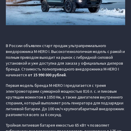
В России объявлен старт продаж ультрапремиального
внедорожника M-HERO I. Высокотехнологичная модель с рамой и
полным приводом выходит на рынок с гибридной силовой
установкой и уже доступна для заказа у официальных дилеров
бренда. Стоимость полноприводного внедорожника M‑HERO I
начинается
от
15 990 000 рублей
.
Первая модель бренда M‑HERO I предлагается с тремя
электромоторами суммарной мощностью 816 л. с. и пиковым
крутящим моментом в 1050 Нм, а также двигателем внутреннего
сгорания, который выполняет роль генератора для подзарядки
литиевой батареи. До 100 км/ч крупногабаритный внедорожник
разгоняется всего за 6 секунд.
Тройная литиевая батарея емкостью 65 кВт ч позволяет