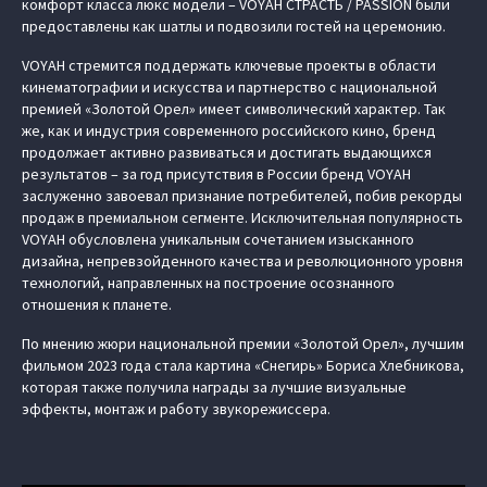
комфорт класса люкс модели – VOYAH СТРАСТЬ / PASSION были
предоставлены как шатлы и подвозили гостей на церемонию.
VOYAH стремится поддержать ключевые проекты в области
кинематографии и искусства и партнерство с национальной
премией «Золотой Орел» имеет символический характер. Так
же, как и индустрия современного российского кино, бренд
продолжает активно развиваться и достигать выдающихся
результатов – за год присутствия в России бренд VOYAH
заслуженно завоевал признание потребителей, побив рекорды
продаж в премиальном сегменте. Исключительная популярность
VOYAH обусловлена уникальным сочетанием изысканного
дизайна, непревзойденного качества и революционного уровня
технологий, направленных на построение осознанного
отношения к планете.
По мнению жюри национальной премии «Золотой Орел», лучшим
фильмом 2023 года стала картина «Снегирь» Бориса Хлебникова,
которая также получила награды за лучшие визуальные
эффекты, монтаж и работу звукорежиссера.