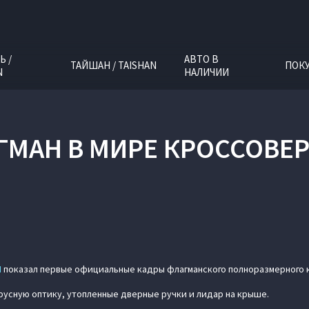
Ь /
АВТО В
ТАЙШАН / TAISHAN
ПОК
N
НАЛИЧИИ
МАН В МИРЕ КРОССОВЕР
H
показал первые официальные кадры флагманского полноразмерного к
усную оптику, утопленные дверные ручки и лидар на крыше.