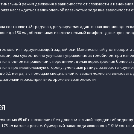
птимальный режим движения в зависимости от сложности и изменения
воляя наслаждаться великолепной плавностью хода вне зависимости о
на составляет 45 градусов, регулируемая адаптивная пневмоподвеск
зоне до 150 мм, обеспечивая исключительный комфорт даже при прео
технология подруливающей задней оси. Максимальный угол поворота 
итуации, она существенно улучшает управление автомобилем: при мане
тся в одном направлении с передними, делая перестроения более ст
тся в противоположную сторону, уменьшая радиус разворота крупно
его до 5,1 метра, а с помощью специальной клавиши можно активировать
 диагонали и расширяя внедорожные возможности.
ЕЯ
емкостью 65 кВтч позволяет без дополнительной зарядки гибридном
175 км на электротяге. Суммарный запас хода люксового E-SUV состави