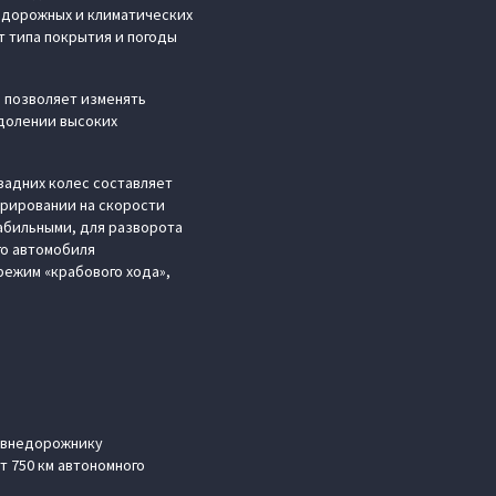
 дорожных и климатических
т типа покрытия и погоды
а позволяет изменять
долении высоких
задних колес составляет
врировании на скорости
абильными, для разворота
го автомобиля
 режим «крабового хода»,
у внедорожнику
т 750 км автономного