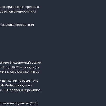
цию при резких перепадах
я за рулем внедорожника
ой зарядки переменным
 режиме Внедорожный режим
31 до 36,8°) и съезда (от
вляет внушительные 900 мм.
и движении по размытому
rab Mode для езды по
кже 5 Внедорожных режимов
ованием подвески (CDC),