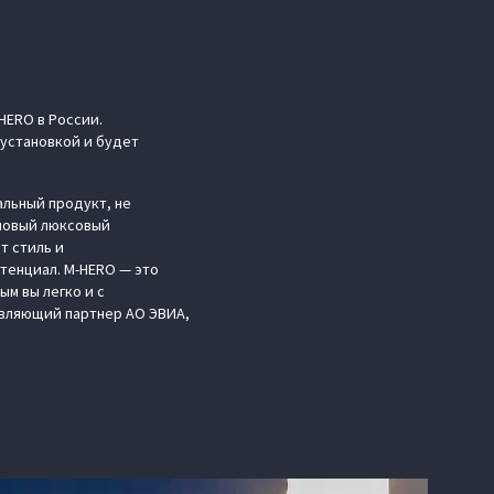
ERO в России.
 установкой и будет
альный продукт, не
 новый люксовый
т стиль и
тенциал. M‑HERO — это
м вы легко и с
равляющий партнер АО ЭВИА,