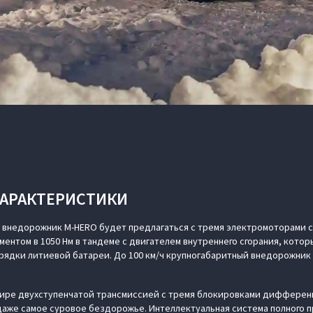
ХАРАКТЕРИСТИКИ
внедорожник M‑HERO будет предлагаться с тремя электромоторами 
оментом в 1050 Нм в тандеме с двигателем внутреннего сгорания, кото
арядки литиевой батареи. До 100 км/ч крупногабаритный внедорожник р
мире двухступенчатой трансмиссией с тремя блокировками дифференц
аже самое суровое бездорожье. Интеллектуальная система полного 