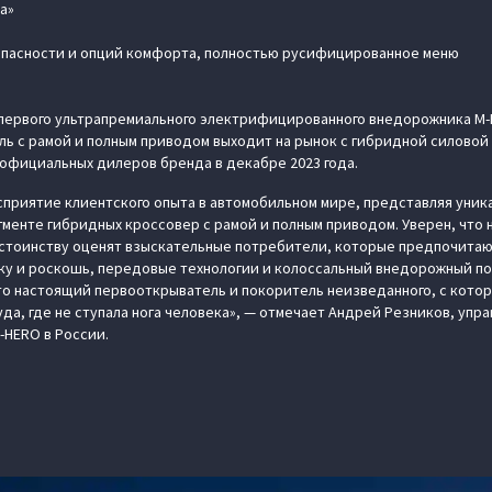
а»
опасности и опций комфорта, полностью русифицированное меню
ервого ультрапремиального электрифицированного внедорожника M‑H
ь с рамой и полным приводом выходит на рынок с гибридной силовой
 официальных дилеров бренда в декабре 2023 года.
приятие клиентского опыта в автомобильном мире, представляя уник
менте гибридных кроссовер с рамой и полным приводом. Уверен, что
стоинству оценят взыскательные потребители, которые предпочитаю
ку и роскошь, передовые технологии и колоссальный внедорожный по
то настоящий первооткрыватель и покоритель неизведанного, с которы
да, где не ступала нога человека», — отмечает Андрей Резников, уп
‑HERO в России.