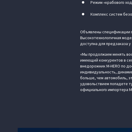
Режим «крабового ход
Комплекс систем без
Объявлены спецификации п
Высокотехнологичная модел
доступна для предзаказа у
«Мы продолжаем менять вос
имеющий конкурентов в сег
внедорожник M‑HERO по до
индивидуальность, динами
больше, чем автомобиль, э
удовольствием попадете ту
официального импортера M