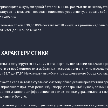
ермозащита аккумуляторной батареи M‑HERO рассчитана на эксплуата
 градусов по Цельсию), позволяя одинаково уверенно чувствовать себ
х условиях.
тоянным током с 30 до 80% составляет 38 минут, а в режиме медленн
лнится до 100% за 6 часов.
ХАРАКТЕРИСТИКИ
жника регулируется от 221 мм в стандартном положении до 326 мм в
сти от необходимости и выбранных настроек меняются углы въезда (от 
 — от 19,7 до 27,9°. Максимальная глубина преодолеваемого брода соста
чают в себя интеллектуальную систему обнаружения препятствий пр
зированного принятия решений, камеру «прозрачный кузов», режим C
еднего и заднего дифференциалов с электронным управлением, а та
к, камни и болото.
сцепными устройствами, функцией управления динамическим демпфир