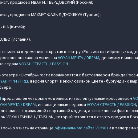
ист, продюсер ИВАН И. ТВЕРДОВСКИЙ (Россия);
рист, продюсер МАХМУТ ФАЗЫЛ ДЖОШКУН (Турция);
Ь ША (Китай);
ОЛЬО (Испания).
тавили на церемонию открытия к театру «Россия» на гибридных моде
 роскошного салона минивэна
VOYAH МЕЧТА / DREAM
, динамику и иннов
кс седана
VOYAH СТРАСТЬ / PASSION
.
инотеатре «Октябрь» гости познакомятся с бестселлером бренда Росси
YAH ФРИ / FREE
версия Спорт+ в эксклюзивном цвете «бургунди» с вы
рьера.
H
представлен четырьмя моделями: интеллектуальным кроссовером
VO
YAH МЕЧТА / DREAM
, инновационным седаном
VOYAH СТРАСТЬ / PASSION
го класса с динамикой спортивной модели, а также новым флагманс
м VOYAH ТАЙШАН / TAISHAN, который готовится к старту продаж в Рос
H можно узнать на странице
официального сайта VOYAH
и в телеграм-к