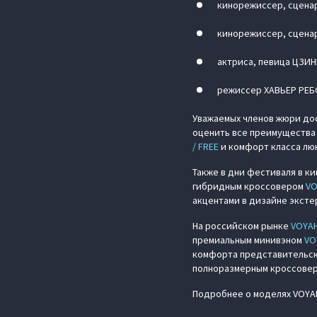
кинорежиссер, сценар
кинорежиссер, сцена
актриса, певица ЦЗИН
режиссер ХАВЬЕР РЕБ
Уважаемых членов жюри дос
оценить все преимущества
/ FREE
и комфорт класса лю
Также в дни фестиваля в к
гибридным кроссовером
VO
акцентами в дизайне эксте
На российском рынке
VOYA
премиальным минивэном
VO
комфорта представительско
полноразмерным кроссоверо
Подробнее о моделях VOYA