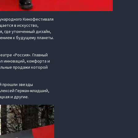
ународного Кинофестиваля
щается в искусство,
я, где утонченный дизайн,
ением к будущему планеты.
еатре «Россия». Главный
ол инноваций, комфорта и
иальные продажи которой
ей прошли звезды
 Алексей Герман-младший,
цкая и другие.