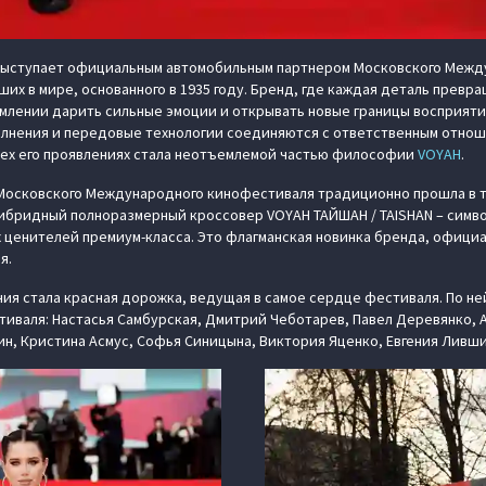
ыступает официальным автомобильным партнером Московского Межд
их в мире, основанного в 1935 году. Бренд, где каждая деталь превра
емлении дарить сильные эмоции и открывать новые границы восприяти
олнения и передовые технологии соединяются с ответственным отнош
сех его проявлениях стала неотъемлемой частью философии
VOYAH
.
Московского Международного кинофестиваля традиционно прошла в т
ибридный полноразмерный кроссовер VOYAH ТАЙШАН / TAISHAN – симв
 ценителей премиум-класса. Это флагманская новинка бренда, офиц
я.
ия стала красная дорожка, ведущая в самое сердце фестиваля. По н
тиваля: Настасья Самбурская, Дмитрий Чеботарев, Павел Деревянко,
ин, Кристина Асмус, Софья Синицына, Виктория Яценко, Евгения Ливши