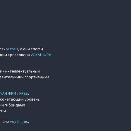
лях
VOYAH
, и они смогли
ации кроссовера
VOYAH ФРИ
и - интеллектуальным
разительными спортивными
YAH ФРИ / FREE
,
, сочетающим уровень
ким гибридным
сии.
анале
voyah_rus
.