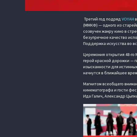
Третий год подряд
VOYAH
в
(ММКФ) — одного из старейш
созвучен жанру кино в стр
безупречное качество исп
Поддержка искусства во в
Церемония открытия 48-го 
герой красной дорожки — г
изысканности для истинных
начнутся в ближайшее врем
Магнитом всеобщего вниман
кинематографа и гости фес
Ида Галич, Александр Цыпк