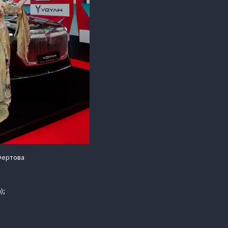
Фертова
);