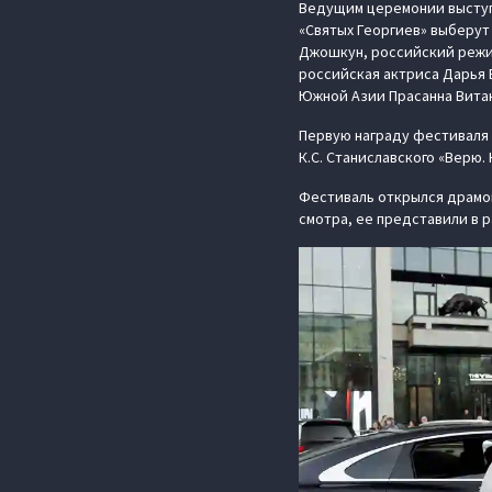
Ведущим церемонии выступи
«Святых Георгиев» выберут
Джошкун, российский режис
российская актриса Дарья 
Южной Азии Прасанна Витан
Первую награду фестиваля 
К.С. Станиславского «Верю.
Фестиваль открылся драмой
смотра, ее представили в 