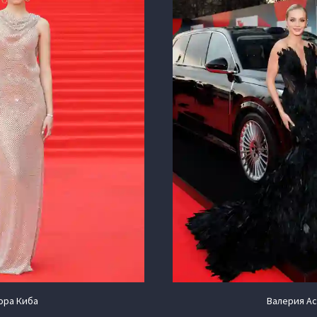
ора Киба
Валерия А