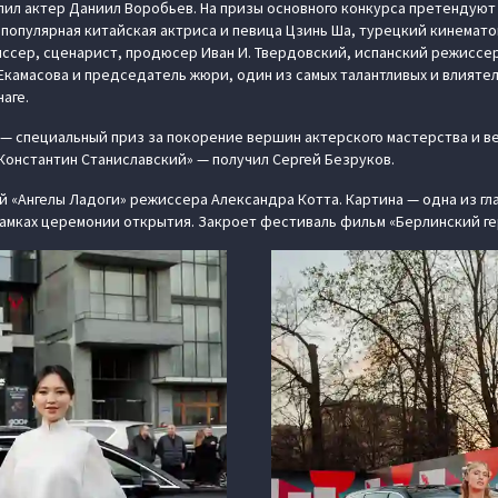
л актер Даниил Воробьев. На призы основного конкурса претендуют 
 популярная китайская актриса и певица Цзинь Ша, турецкий кинемат
сер, сценарист, продюсер Иван И. Твердовский, испанский режиссер
Екамасова и председатель жюри, один из самых талантливых и влият
аге.
— специальный приз за покорение вершин актерского мастерства и 
 Константин Станиславский» — получил Сергей Безруков.
 «Ангелы Ладоги» режиссера Александра Котта. Картина — одна из гл
рамках церемонии открытия. Закроет фестиваль фильм «Берлинский ге