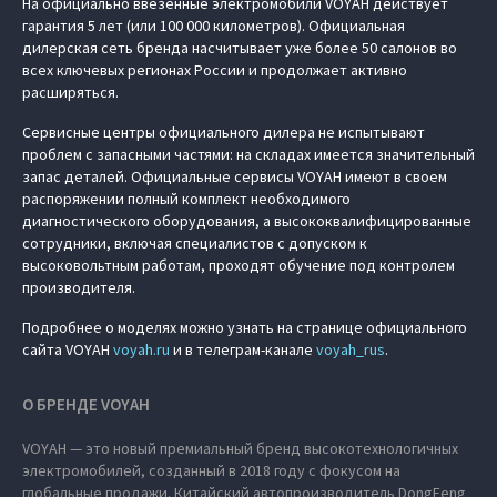
На официально ввезенные электромобили VOYAH действует
гарантия 5 лет (или 100 000 километров). Официальная
дилерская сеть бренда насчитывает уже более 50 салонов во
всех ключевых регионах России и продолжает активно
расширяться.
Сервисные центры официального дилера не испытывают
проблем с запасными частями: на складах имеется значительный
запас деталей. Официальные сервисы VOYAH имеют в своем
распоряжении полный комплект необходимого
диагностического оборудования, а высококвалифицированные
сотрудники, включая специалистов с допуском к
высоковольтным работам, проходят обучение под контролем
производителя.
Подробнее о моделях можно узнать на странице официального
сайта VOYAH
voyah.ru
и в телеграм-канале
voyah_rus
.
О БРЕНДЕ VOYAH
VOYAH — это новый премиальный бренд высокотехнологичных
электромобилей, созданный в 2018 году с фокусом на
глобальные продажи. Китайский автопроизводитель DongFeng