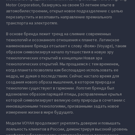
Motor Corporation, базируясь на своем 53-летнем опыте в
автомобилестроении, открыл новое подразделение с целью
перезапустить и возглавить направление премиального
транспорта на электротяге.
В основе бренда лежит тренд на слияние современных
технологий и осознанного отношения к планете. Латинское
наименование бренда отсылает к слову «Вояж» (Voyage), таким
образом символизируя начало путешествия в новую эру
технологических открытий в концепции Новая эра
технологических открытий. Мы прощаемся с тем временем,
когда планета позволяла нам беспощадно использовать ее
недра, не думая о последствиях. Сейчас настало время для
создания нового образа мышления, в котором природа и
технологии существуют в гармонии. Логотип бренда был
вдохновлен образом парящей птицы, расправленные крылья
которой символизируют великую силу природы в сочетании с
инновационными технологиями, призванными задать новое
измерение жизни в мире будущего.
Модели VOYAH продолжают укреплять доверие и повышать
лояльность клиентов в России, демонстрируя высокий уровень