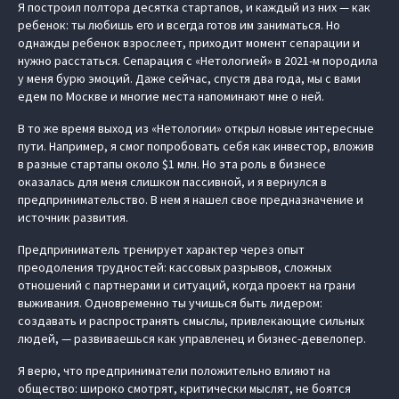
Я построил полтора десятка стартапов, и каждый из них — как
ребенок: ты любишь его и всегда готов им заниматься. Но
однажды ребенок взрослеет, приходит момент сепарации и
нужно расстаться. Сепарация с «Нетологией» в 2021-м породила
у меня бурю эмоций. Даже сейчас, спустя два года, мы с вами
едем по Москве и многие места напоминают мне о ней.
В то же время выход из «Нетологии» открыл новые интересные
пути. Например, я смог попробовать себя как инвестор, вложив
в разные стартапы около $1 млн. Но эта роль в бизнесе
оказалась для меня слишком пассивной, и я вернулся в
предпринимательство. В нем я нашел свое предназначение и
источник развития.
Предприниматель тренирует характер через опыт
преодоления трудностей: кассовых разрывов, сложных
отношений с партнерами и ситуаций, когда проект на грани
выживания. Одновременно ты учишься быть лидером:
создавать и распространять смыслы, привлекающие сильных
людей, — развиваешься как управленец и бизнес-девелопер.
Я верю, что предприниматели положительно влияют на
общество: широко смотрят, критически мыслят, не боятся