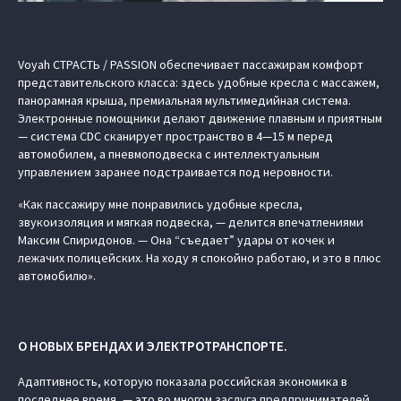
Voyah СТРАСТЬ / PASSION обеспечивает пассажирам комфорт
представительского класса: здесь удобные кресла с массажем,
панорамная крыша, премиальная мультимедийная система.
Электронные помощники делают движение плавным и приятным
— система CDC сканирует пространство в 4—15 м перед
автомобилем, а пневмоподвеска с интеллектуальным
управлением заранее подстраивается под неровности.
«Как пассажиру мне понравились удобные кресла,
звукоизоляция и мягкая подвеска, — делится впечатлениями
Максим Спиридонов. — Она “съедает” удары от кочек и
лежачих полицейских. На ходу я спокойно работаю, и это в плюс
автомобилю».
О НОВЫХ БРЕНДАХ И ЭЛЕКТРОТРАНСПОРТЕ.
Адаптивность, которую показала российская экономика в
последнее время, — это во многом заслуга предпринимателей.