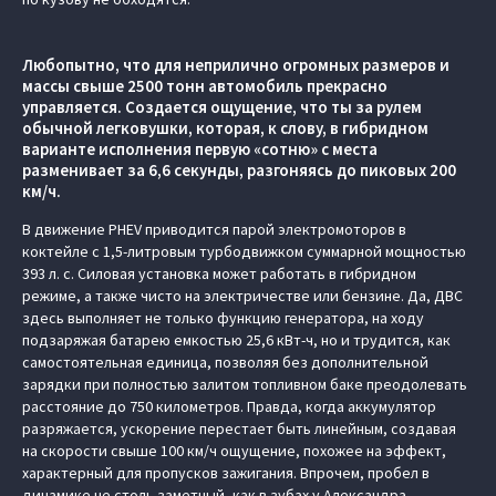
Любопытно, что для неприлично огромных размеров и
массы свыше 2500 тонн автомобиль прекрасно
управляется. Создается ощущение, что ты за рулем
обычной легковушки, которая, к слову, в гибридном
варианте исполнения первую «сотню» с места
разменивает за 6,6 секунды, разгоняясь до пиковых 200
км/ч.
В движение PHEV приводится парой электромоторов в
коктейле с 1,5-литровым турбодвижком суммарной мощностью
393 л. с. Силовая установка может работать в гибридном
режиме, а также чисто на электричестве или бензине. Да, ДВС
здесь выполняет не только функцию генератора, на ходу
подзаряжая батарею емкостью 25,6 кВт-ч, но и трудится, как
самостоятельная единица, позволяя без дополнительной
зарядки при полностью залитом топливном баке преодолевать
расстояние до 750 километров. Правда, когда аккумулятор
разряжается, ускорение перестает быть линейным, создавая
на скорости свыше 100 км/ч ощущение, похожее на эффект,
характерный для пропусков зажигания. Впрочем, пробел в
динамике не столь заметный, как в зубах у Александра