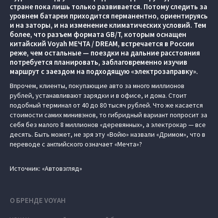
стране пока лишь только развивается. Потому следить за
уровнем батареи приходится перманентно, ориентируясь
и на заторы, и на изменение климатических условий. Тем
более, что разъем формата GB/T, которым оснащен
китайский Voyah МЕЧТА / DREAM, встречается в России
реже, чем остальные — поездки на дальние расстояния
потребуется планировать, заблаговременно изучив
маршрут с заездом на подходящую «электрозаправку».
Впрочем, клиенты, покупающие авто за много миллионов
рублей, устанавливают зарядки и в офисе, и дома. Стоит
подобный терминал от 40 до 80 тысяч рублей. Что же касается
стоимости самих минивэнов, то гибридный вариант попросит за
себя без малого 8 миллионов «деревянных», а электрокар — все
десять. Быть может, не зря эту «Войю» назвали «Дримом», что в
переводе с английского означает «Мечта»?
Источник: «Автовзгляд»
О БРЕНДЕ VOYAH