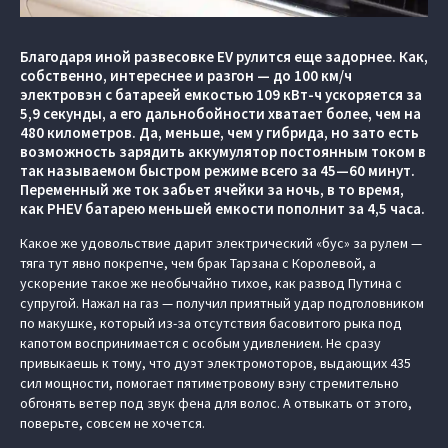
Благодаря иной развесовке EV рулится еще задорнее. Как,
собственно, интереснее и разгон — до 100 км/ч
электровэн с батареей емкостью 109 кВт-ч ускоряется за
5,9 секунды, а его дальнобойности хватает более, чем на
480 километров. Да, меньше, чем у гибрида, но зато есть
возможность зарядить аккумулятор постоянным током в
так называемом быстром режиме всего за 45—60 минут.
Переменный же ток забьет ячейки за ночь, в то время,
как PHEV батарею меньшей емкости пополнит за 4,5 часа.
Какое же удовольствие дарит электрический «бус» за рулем —
тяга тут явно покрепче, чем брак Тарзана с Королевой, а
ускорение такое же необычайно тихое, как развод Путина с
супругой. Нажал на газ — получил приятный удар подголовником
по макушке, который из-за отсутствия басовитого рыка под
капотом воспринимается с особым удивлением. Не сразу
привыкаешь к тому, что дуэт электромоторов, выдающих 435
сил мощности, помогает пятиметровому вэну стремительно
обгонять ветер под звук фена для волос. А отвыкать от этого,
поверьте, совсем не хочется.