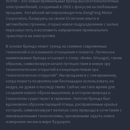
VOYAH – это новый премиальный бренд высокотехнологичных
электромобилей, созданный в 2018 с фокусом на глобальные
продажи. Китайский автопроизводитель DongFeng Motor
Corporation, базируясь на своем 53-летнем опыте в
автомобилестроении, открыл новое подразделение с целью
перезапустить и возглавить направление премиального
транспорта на электротяге.
В основе бренда лежит тренд на слияние современных
технологий и осознанного отношения к планете. Латинское
наименование бренда отсылает к слову «Вояж» (Voyage), таким
образом, символизируя начало путешествия в новую эру
технологических открытий в концепции Новая эра
технологических открытий*. Мы прощаемся с тем временем,
когда планета позволяла нам беспощадно использовать ее
недра, не думая о последствиях. Сейчас настало время для
создания нового образа мышления, в котором природа и
технологии существуют в гармонии. Логотип бренда был
вдохновлен образом парящей птицы, расправленные крылья
которой, символизируют великую силу природы в сочетании с
инновационными технологиями, призванными задать новое
измерение жизни в мире будущего.