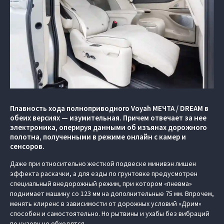
Плавность хода полноприводного Voyah МЕЧТА / DREAM в
обеих версиях — изумительная. Причем отвечает за нее
электроника, оперируя данными об изъянах дорожного
полотна, полученными в режиме онлайн с камер и
сенсоров.
Даже при относительно жесткой подвеске минивэн лишен
эффекта раскачки, а для езды по грунтовке предусмотрен
специальный внедорожный режим, при котором «пневма»
поднимает машину со 123 мм на дополнительные 75 мм. Впрочем,
менять клиренс в зависимости от дорожных условий «Дрим»
способен и самостоятельно. Но рытвины и ухабы без вибраций
по кузову не обходятся.