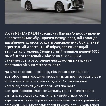
Voyah МЕЧТА / DREAM красив, как Памела Андерсон времен
«Спасателей Малибу». Причем международной команде
дизайнеров удалось создать одновременно брутальный,
агрессивный и элегантный образ, притягивающий
взгляды со стороны. Семиместный минивэн длиной 5315
мм обыграл хваленый V-Klasse на 40 с лишним
сантиметров, а расстояние между осями в нем, как у
флагманской S-ки Mercedes-Benz.
Да, места в салоне — хоть в футбол играй! Возможности
трансформации позволяют превратить внутреннее убранство в
мобильный офис или комнату отдыха. И если точечным
массажем, вентиляцией кресел и оттоманкой с
электроприводом никого не удивить, то вот возможностью
записывать видео в салоне и петь излюбленные песни в
караоке — еще как. Впрочем, это лишь цветочки по сравнению c
огромнейшим 1,4-метровым тройным многоцветным монитором