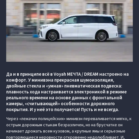
Да и в принципе всё в Voyah МЕЧТА / DREAM настроено на
комфорт. У минивэна прекрасная шумоизоляция,
двойные стекла и «умная» пневматическая подвеска:
плавность хода настраивается электроникой в режиме
реального времени на основе данных с фронтальной
камеры, «считывающей» особенности дорожного
покрытия. И у неё это получается! Пусть и не всегда.
Через «лежачих полицейских» минивэн переваливается мягко, к
острым дорожным стыкам безразличен, но на брусчатке он
начинает дрожать всем кузовом, а крупные ямы и серьезные
повторяющиеся неровности откровенно недолюбливает. И,