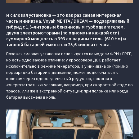
И силовая установка — это как раз самая интересная
часть минивэна. Voyah МЕЧТА / DREAM — подзаряжаемый
гибрид с 1,5-литровым бензиновым турбодвигателем,
двумя электромоторами (по одному на каждой оси)
суммарной мощностью 393 лошадиные силы (610 Нм) и
тяговой батареей емкостью 25,6 киловатт-часа.
Похожая силовая установка используется на модели ФРИ / FREE,
но есть одно важное отличие: у кроссовера ДВС работает
исключительно в режиме генератора, а у минивэна он (помимо
подзарядки батарей в движении) может подключаться к
колесам через одноступенчатый редуктор, помогая в
«энергозатратных» условиях, например, при скоростной езде по
трассе. Или же в экстренной ситуации: при поломке или когда
батарея высажена в ноль.