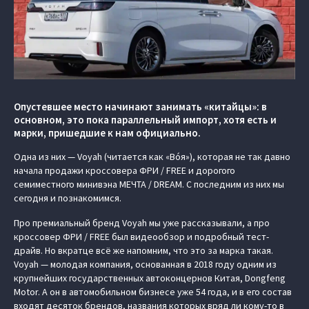
Опустевшее место начинают занимать «китайцы»: в
основном, это пока параллельный импорт, хотя есть и
марки, пришедшие к нам официально.
Одна из них — Voyah (читается как «Вóя»), которая не так давно
начала продажи кроссовера ФРИ / FREE и дорогого
семиместного минивэна МЕЧТА / DREAM. С последним из них мы
сегодня и познакомимся.
Про премиальный бренд Voyah мы уже рассказывали, а про
кроссовер ФРИ / FREE был видеообзор и подробный тест-
драйв. Но вкратце всё же напомним, что это за марка такая.
Voyah — молодая компания, основанная в 2018 году одним из
крупнейших государственных автоконцернов Китая, Dongfeng
Motor. А он в автомобильном бизнесе уже 54 года, и в его состав
входят десяток брендов, названия которых вряд ли кому-то в