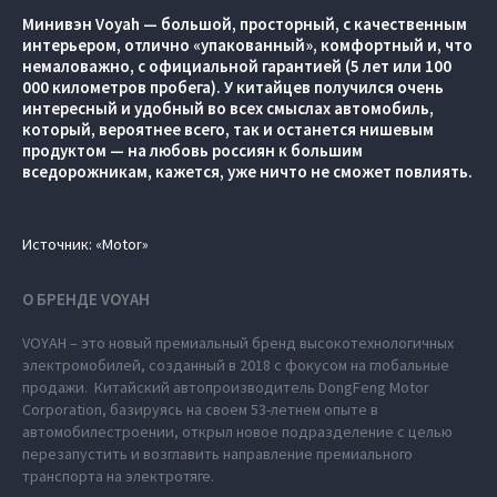
Минивэн Voyah — большой, просторный, с качественным
интерьером, отлично «упакованный», комфортный и, что
немаловажно, с официальной гарантией (5 лет или 100
000 километров пробега). У китайцев получился очень
интересный и удобный во всех смыслах автомобиль,
который, вероятнее всего, так и останется нишевым
продуктом — на любовь россиян к большим
вседорожникам, кажется, уже ничто не сможет повлиять.
Источник: «Motor»
О БРЕНДЕ VOYAH
VOYAH – это новый премиальный бренд высокотехнологичных
электромобилей, созданный в 2018 с фокусом на глобальные
продажи. Китайский автопроизводитель DongFeng Motor
Corporation, базируясь на своем 53-летнем опыте в
автомобилестроении, открыл новое подразделение с целью
перезапустить и возглавить направление премиального
транспорта на электротяге.