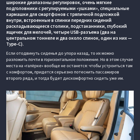
широкие диапазоны регулировок, очень мягкие
подголовники с регулируемыми «ушками», специальные
кармашки для смартфонов с тряпичной подложкой
внутри, встроенные в спинки передних сидений
раскладывающиеся столики, подстаканники, глубокий
ящичек для мелочей, четыре USB-разъема (два на
центральном тоннеле и два около спинок, один из них —
Type-C).
Если отодвинуть сиденья до упора назад, то их можно
разложить почти в горизонтальное положение. Но в этом случае
места на «галёрке» вообще не останется: чтобы устроиться там
с комфортом, придется серьезно потеснить пассажиров
второго ряда, и тогда будет дискомфортно сидеть уже им.