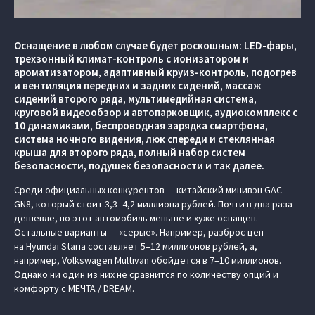
Оснащение в любом случае будет роскошным: LED-фары,
трехзонный климат-контроль с ионизатором и
ароматизатором, адаптивный круиз-контроль, подогрев
и вентиляция передних и задних сидений, массаж
сидений второго ряда, мультимедийная система,
круговой видеообзор и автопарковщик, аудиокомплекс с
10 динамиками, беспроводная зарядка смартфона,
система ночного видения, люк спереди и стеклянная
крыша для второго ряда, полный набор систем
безопасности, подушек безопасности и так далее.
Среди официальных конкурентов — китайский минивэн GAC
GN8, который стоит 3,3–4,2 миллиона рублей. Почти в два раза
дешевле, но этот автомобиль меньше и хуже оснащен.
Остальные варианты — «серые». Например, разброс цен
на Hyundai Staria составляет 5–12 миллионов рублей, а,
например, Volkswagen Multivan обойдется в 7–10 миллионов.
Однако ни один из них не сравнится по количеству опций и
комфорту с МЕЧТА / DREAM.