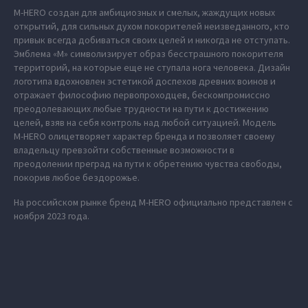
M‑HERO создан для амбициозных и смелых, жаждущих новых
открытий, для сильных духом покорителей неизведанного, кто
привык всегда добиваться своих целей и никогда не отступать.
Эмблема «М» символизирует образ бесстрашного покорителя
территорий, на которые еще не ступала нога человека. Дизайн
логотипа вдохновлен эстетикой доспехов древних воинов и
отражает философию первопроходцев, бескомпромиссно
преодолевающих любые трудности на пути к достижению
целей, взяв на себя контроль над любой ситуацией. Модель
M‑HERO олицетворяет характер бренда и позволяет своему
владельцу превзойти собственные возможности в
преодолении преград на пути к обретению чувства свободы,
покорив любое бездорожье.
На российском рынке бренд M‑HERO официально представлен с
ноября 2023 года.