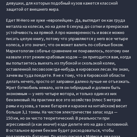
девушки, для которых подобный кузов кажется классной
защитой от внешнего мира.
Едет M-Hero не хуже «европейцев». Да, выглядит он как груда
металла на колесах, но на деле 6 секунд до сотни и прекрасная
устойчивость на прямой. А про маневренность и вовсе можно
писать целую книгу, потому что управляются у него все четыре
колеса, а это значит, что он может валить по-собачьи боком.
Маркетологам собачье сравнение не понравилось, поэтому они
назвали этот режим крабовым ходом — он пригодится вам, когда
вы попытаетесь выехать из глубокой и скользкой колеи,
оставленной лесовозом где-нибудь в кировских лесах. Не знаю,
зачем вы туда поедете. Я не к тому, что в Кировской области
делать нечего, просто от заправки далеко лучше не отъезжать.
Жрет бэтмобиль немало, хотя он гибридный и должен быть
экономным — у него четыре мотора, и только один из них
бензиновый. На практике все это хозяйство (плюс 5 метров
рамы и кузова, а также батарея и караоке на китайском) весит
больше 3,1 тонны. На чистом электричестве запас хода —
150 км, но он чисто теоретический. В реальности при
агрессивной (а как иначе!) езде делите его на два с половиной.
В остальное время бензин будет расходоваться, чтобы
подзаряжать батарею. По итогу расход у M-Hero в два раза