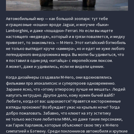
Автомобильный мир — как большой зоопарк: тут тебе
и грациозные «кошки» вроде Jaguar, и могучие «быки»
Lamborghini, и даже «лошадки» Ferrari. Но если вы ищете
настоящего «медведя», который и в грязи поваляется, и медку
привезет, то знакомьтесь — M-Hero. Этот китайский бэтмобиль
не только выглядит круче «хаммера», но и едет не хуже любого
легендарного внедорожника мира. Вы могли бы удивиться, что
я поставил в один ряд «китайца» с европейским люксом.
А может, даже и удивились, если не видели ценник.
Когда дизайнеры создавали M-Hero, они вдохновлялись
фильмами про апокалипсис и супергероев одновременно.
Заранее ясно, что «этому отморозку лучше не мешать». Людей
напугать нетрудно. Другое дело, кому нужен бычий вайб?
Любите, когда от вас шарахаются? Нравятся настороженные
взгляды прохожих? Возбуждает ужас на крыльях ночи? Тогда
добро пожаловать. Забавно, что клюют на эту эстетику
не только жесткие любители ММА, но даже такие персонажи,
как Гарик Харламов, которые объясняют свою тягу к M-Hero
симпатией к Бэтмену. Среди поклонников автомобиля и хрупкие