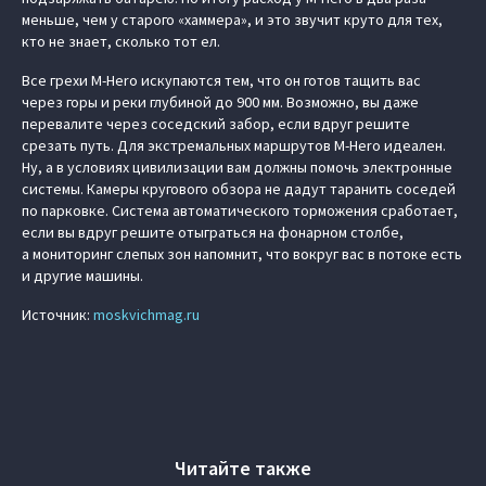
меньше, чем у старого «хаммера», и это звучит круто для тех,
кто не знает, сколько тот ел.
Все грехи M-Hero искупаются тем, что он готов тащить вас
через горы и реки глубиной до 900 мм. Возможно, вы даже
перевалите через соседский забор, если вдруг решите
срезать путь. Для экстремальных маршрутов M-Hero идеален.
Ну, а в условиях цивилизации вам должны помочь электронные
системы. Камеры кругового обзора не дадут таранить соседей
по парковке. Система автоматического торможения сработает,
если вы вдруг решите отыграться на фонарном столбе,
а мониторинг слепых зон напомнит, что вокруг вас в потоке есть
и другие машины.
Источник:
moskvichmag.ru
Читайте также