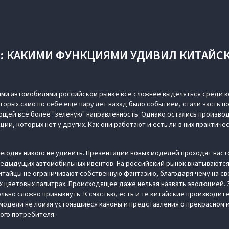
: КАКИМИ ФУНКЦИЯМИ УДИВИЛ КИТАЙС
ими автомобилями российском рынке все сложнее выделяться среди к
торых само по себе еще пару лет назад было событием, стали часть 
щей все более "зеленую" направленность. Однако остались произво
ии, которых нет у других. Как они работают и есть ли в них практиче
егодня никого не удивить. Презентации новых моделей проходят наст
редыдущих автомобильных ивентов. На российский рынок вкатываются
Китайцы не ограничивают собственную фантазию, благодаря чему на с
 цветовых палитрах. Происходящее даже нельзя назвать эволюцией. 
ольно сложно привыкнуть. К счастью, есть и те китайские производит
модели не ломая устоявшиеся каноны и представления о прекрасном 
ого потребителя.