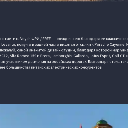
 отметить Voyah ФРИ / FREE — прежде всего благодаря ее классическо
Levante, кому-то в задней части видятся отсылки к Porsche Cayenne. 
 — пожалуй, самой именитой дизайн-студии, благодаря которой мир ув
12, Alfa Romeo 159 и Brera, Lamborghini Gallardo, Lotus Esprit, Golf GT
ным участником движения на роосйских дорогах. Благоадаря столь так
нее большинства китайских электрических конкурентов.