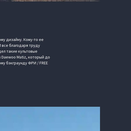
му дизайну. Кому-то ее
И все благодаря труду
идел такие культовые
I и Daewoo Matiz, который до
ому бэкграунду ФРИ / FREE