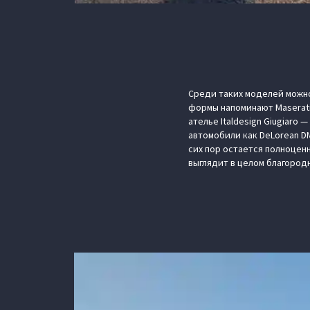
Среди таких моделей можно
формы напоминают Maserati 
ателье Italdesign Giugiaro
автомобили как DeLorean DMC
сих пор остается полноцен
выглядит в целом благород