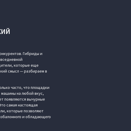
КИЙ
онкурентов. Гибриды и
повседневной
дители, которые еще
ский смысл — разбираем в
олько часто, что площадки
 машины на любой вкус,
вет появляются вычурные
Это самая настоящая
ели, которые позволяют
избалонного и обладающего