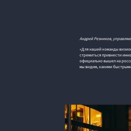
Андрей Резников, управля
«Для нашей команды визио
стремиться привнести инно
официально вышел на росси
мы видим, какими быстрыми