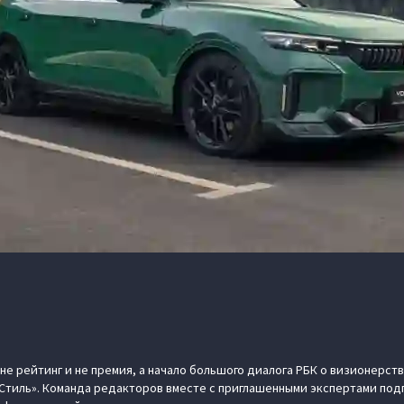
е рейтинг и не премия, а начало большого диалога РБК о визионерстве
 Стиль». Команда редакторов вместе с приглашенными экспертами под