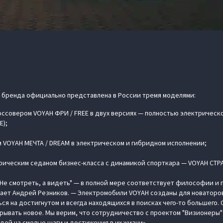
 бренда официально представлена в России тремя моделями:
ссовером VOYAH ФРИ / FREE в двух версиях — полностью электрическо
E);
VOYAH МЕЧТА / DREAM в электрическом и гибридном исполнении;
ическим седаном бизнес-класса с динамикой спорткара — VOYAH СТРА
"Не смотреть, а видеть" — в полной мере соответствует философии и
ает Андрей Резников. — Электромобили VOYAH созданы для новаторов
ся на достигнутом и всегда находящихся в поисках чего-то большего.
рывать новое. Мы верим, что сотрудничество с проектом "Визионеры"
ей на смелые шаги и достижения в их жизни».