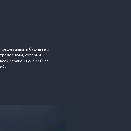
 предугадывать будущее и
ектромобилей, который
сей стране. И уже сейчас
ей».